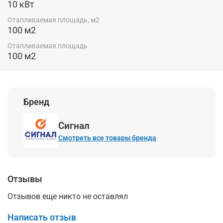
10 кВт
нестабильном электроснабжении, а
Отапливаемая площадь, м2
автоматический режим нагрева воды
100 м2
обеспечивает комфорт без
Отапливаемая площадь
дополнительного обслуживания.
100 м2
Линейка «Жар Compact» — самая
компактная в своём классе, с
малорадиаторным теплообменником и
Бренд
распределённой нагрузкой. Технология
AQUA LIVE ускоряет циркуляцию
Сигнал
теплоносителя, обеспечивая быстрый и
Смотреть все товары бренда
равномерный прогрев помещения.
Отзывы
Отзывов еще никто не оставлял
Написать отзыв