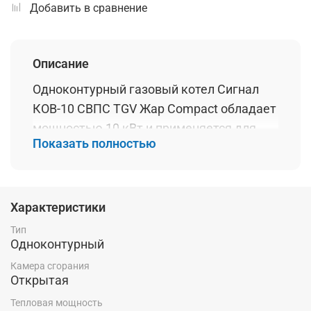
Добавить в сравнение
Описание
Одноконтурный газовый котел Сигнал
КОВ-10 СВПС TGV Жар Compact обладает
мощностью 10 кВт и применяется для
Показать полностью
отопления дома площадью до 100 м².
Газовый котел КОВ-10 Жар Compact
оснащён автоматикой TGV-307 (аналог
EUROSIT 630) и относится к типу
Характеристики
энергонезависимых устройств с
Тип
Одноконтурный
встроенной атмосферной горелкой, что
повышает надёжность и экономичность.
Камера сгорания
Открытая
Благодаря высокому качеству сборки
прибор стабильно функционирует при
Тепловая мощность