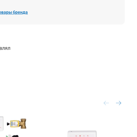
товары бренда
авлял