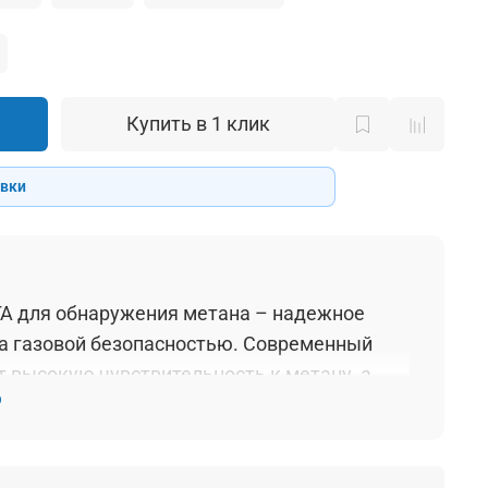
Купить в 1 клик
авки
ГА для обнаружения метана – надежное
за газовой безопасностью. Современный
 высокую чувствительность к метану, а
ю
и легкость использования делают его
 для непрерывного мониторинга ваших
есь СГА для своего спокойствия.