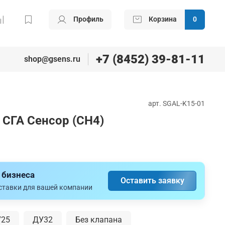
Профиль
Корзина
0
+7 (8452) 39-81-11
shop@gsens.ru
арт.
SGAL-K15-01
 СГА Сенсор (CH4)
 бизнеса
Оставить заявку
оставки для вашей компании
25
ДУ32
Без клапана