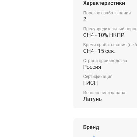
Характеристики
Инструкция по 
Порогов срабатывания
2
Паспорт СГХ
Предупредительный порог
Декларация СГ
СН4 - 10% НКПР
Время срабатывания (не б
Декларация КЗ
СН4 - 15 сек.
Страна производства
Россия
Сертификация
ГИСП
Исполнение клапана
Латунь
Бренд