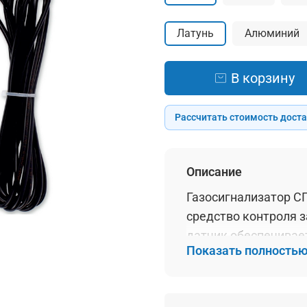
Латунь
Алюминий
В корзину
Рассчитать стоимость дост
Описание
Газосигнализатор С
средство контроля 
датчик обеспечивает
Показать полность
компактный дизайн 
идеальным выбором
помещений. Доверьт