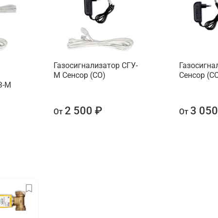
Газосигнализатор СГУ-
Газосигна
М Сенсор (СО)
Сенсор (С
З-М
2 500 ₽
3 050
От
От