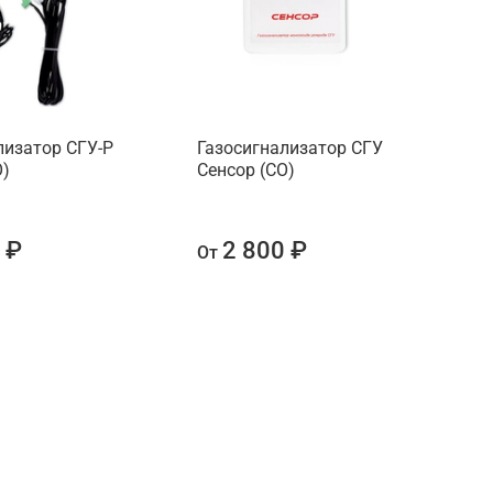
лизатор СГУ-Р
Газосигнализатор СГУ
К
О)
Сенсор (СО)
г
К
 ₽
2 800 ₽
От
О